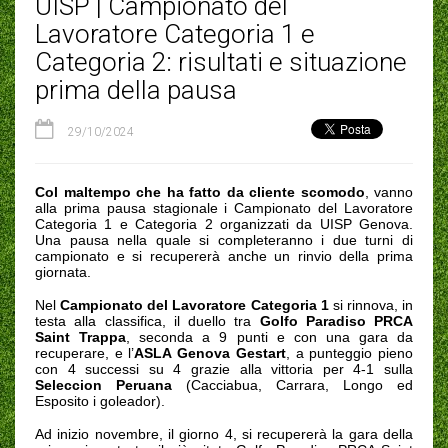
UISP | Campionato del
Lavoratore Categoria 1 e
Categoria 2: risultati e situazione
prima della pausa
29/10/2024
Col maltempo che ha fatto da cliente scomodo
, vanno
alla prima pausa stagionale i Campionato del Lavoratore
Categoria 1 e Categoria 2 organizzati da UISP Genova.
Una pausa nella quale si completeranno i due turni di
campionato e si recupererà anche un rinvio della prima
giornata.
Nel
Campionato del Lavoratore Categoria 1
si rinnova, in
testa alla classifica, il duello tra
Golfo
Paradiso PRCA
Saint Trappa
, seconda a 9 punti e con una gara da
recuperare, e l’
ASLA Genova Gestart
, a punteggio pieno
con 4 successi su 4 grazie alla vittoria per 4-1 sulla
Seleccion Peruana
(Cacciabua, Carrara, Longo ed
Esposito i goleador).
Ad inizio novembre, il giorno 4, si recupererà la gara della