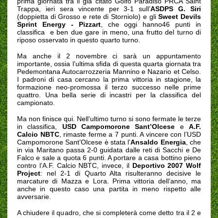
prima giornata tra il già citato Golfo Paradiso PRCA Saint
Trappa, ieri sera vincente per 3-1 sull’
ASDPS G. Siri
(doppietta di Grosso e rete di Storniolo) e gli
Sweet Devils
Sprint Energy - Pizzart
, che oggi hanno46 punti in
classifica
e ben due gare in meno, una frutto del turno di
riposo osservato in questo quarto turno.
Ma anche il 2 novembre ci sarà un appuntamento
importante, ossia l’ultima sfida di questa quarta giornata tra
Pedemontana Autocarrozzeria Mannino e Nazario et Celso.
I padroni di casa cercano la prima vittoria in stagione, la
formazione neo-promossa il terzo successo nelle prime
quattro. Una bella serie di incastri per la classifica del
campionato.
Ma non finisce qui. Nell’ultimo turno si sono fermate le terze
in classifica,
USD Campomorone Sant’Olcese
e
A.F.
Calcio NBTC
, rimaste ferme a 7 punti. A vincere con l’USD
Campomorone Sant’Olcese è stata l’
Ansaldo Energia
, che
in via Maritano passa 2-0 guidata dalle reti di Sacchi e De
Falco e sale a quota 6 punti. A portare a casa bottino pieno
contro l’A.F. Calcio NBTC, invece, il
Deportivo 2007 Wolf
Project
: nel 2-1 di Quarto Alta risulteranno decisive le
marcature di Mazza e Lora. Prima vittoria dell’anno, ma
anche in questo caso una partita in meno rispetto alle
avversarie.
A chiudere il quadro, che si completerà come detto tra il 2 e