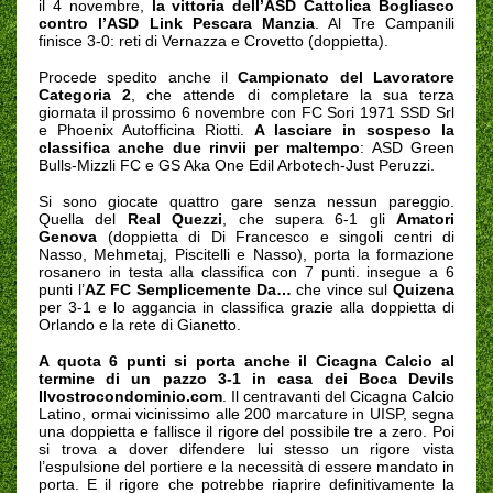
il 4 novembre,
la vittoria dell’ASD Cattolica Bogliasco
contro l’ASD Link Pescara Manzia
. Al Tre Campanili
finisce 3-0: reti di Vernazza e Crovetto (doppietta).
Procede spedito anche il
Campionato del Lavoratore
Categoria 2
, che attende di completare la sua terza
giornata il prossimo 6 novembre con FC Sori 1971 SSD Srl
e Phoenix Autofficina Riotti.
A lasciare in sospeso la
classifica anche due rinvii per maltempo
: ASD Green
Bulls-Mizzli FC e GS Aka One Edil Arbotech-Just Peruzzi.
Si sono giocate quattro gare senza nessun pareggio.
Quella del
Real
Quezzi
, che supera 6-1 gli
Amatori
Genova
(doppietta di Di Francesco e singoli centri di
Nasso, Mehmetaj, Piscitelli e Nasso), porta la formazione
rosanero in testa alla classifica con 7 punti. insegue a 6
punti l’
AZ FC Semplicemente Da…
che vince sul
Quizena
per 3-1 e lo aggancia in classifica grazie alla doppietta di
Orlando e la rete di Gianetto.
A quota 6 punti si porta anche il Cicagna Calcio al
termine di un pazzo 3-1 in casa dei Boca Devils
Ilvostrocondominio.com
. Il centravanti del Cicagna Calcio
Latino, ormai vicinissimo alle 200 marcature in UISP, segna
una doppietta e fallisce il rigore del possibile tre a zero. Poi
si trova a dover difendere lui stesso un rigore vista
l’espulsione del portiere e la necessità di essere mandato in
porta. E il rigore che potrebbe riaprire definitivamente la