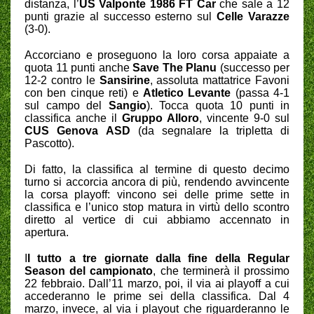
distanza, l’
US Valponte 1986 FT Car
che sale a 12
punti grazie al successo esterno sul
Celle Varazze
(3-0).
Accorciano e proseguono la loro corsa appaiate a
quota 11 punti anche
Save The Planu
(successo per
12-2 contro le
Sansirine
, assoluta mattatrice Favoni
con ben cinque reti) e
Atletico Levante
(passa 4-1
sul campo del
Sangio
). Tocca quota 10 punti in
classifica anche il
Gruppo
Alloro
, vincente 9-0 sul
CUS
Genova
ASD
(da segnalare la tripletta di
Pascotto).
Di fatto, la classifica al termine di questo decimo
turno si accorcia ancora di più, rendendo avvincente
la corsa playoff: vincono sei delle prime sette in
classifica e l’unico stop matura in virtù dello scontro
diretto al vertice di cui abbiamo accennato in
apertura.
I
l tutto a tre giornate dalla fine della Regular
Season del campionato
, che terminerà il prossimo
22 febbraio. Dall’11 marzo, poi, il via ai playoff a cui
accederanno le prime sei della classifica. Dal 4
marzo, invece, al via i playout che riguarderanno le