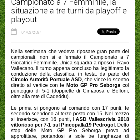
Campionato a 7 Femminile, la
situazione a tre turni da playoff e
playout
04/02/2024
Nella settimana che vedeva riposare gran parte dei
campionati, non si è fermato il Campionato a 7
Giocatrici Femminile. Unica squadra a riposo il Rayo
Vallecano. Il turno appena concluso ha legittimato la
conduzione della classifica, in testa, da parte del
Circolo Autorità Portuale ASD
, che vince lo scontro
diretto al vertice con le
Moto GP Pro Seborga
col
punteggio di 5-1 (doppiette di Cimarosa e Belloni,
oltre alla rete di Cadeddu).
Le prima si pongono al comando con 17 punti, le
secondo scendono al terzo posto con 15. Nel mezzo
si inserisce, con 16 punti, l’
ASD Vallescrivia 2018
vittorioso per 7-1 sul Pincopalla19 Pedrogol
. Dello
stop delle Moto GP Pro Seborga prova ad
approfittare, portandosi a sole tre lunghezze di