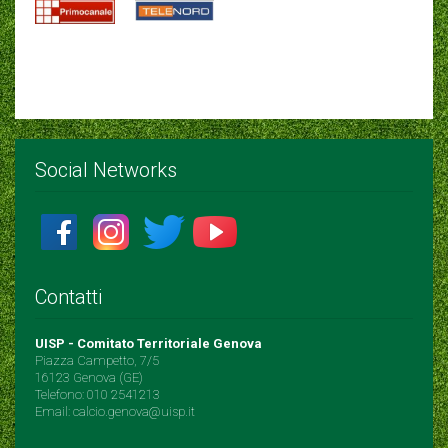
Social Networks
Contatti
UISP - Comitato Territoriale Genova
Piazza Campetto, 7/5
16123 Genova (GE)
Telefono: 010 2541213
Email: calcio.genova@uisp.it