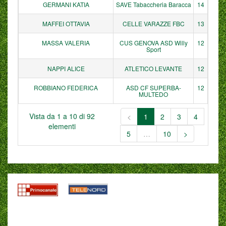
GERMANI KATIA
SAVE Tabaccheria Baracca
14
MAFFEI OTTAVIA
CELLE VARAZZE FBC
13
MASSA VALERIA
CUS GENOVA ASD Willy
12
Sport
NAPPI ALICE
ATLETICO LEVANTE
12
ROBBIANO FEDERICA
ASD CF SUPERBA-
12
MULTEDO
Vista da 1 a 10 di 92
<
1
2
3
4
elementi
5
…
10
>