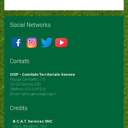
Social Networks
Contatti
UISP - Comitato Territoriale Genova
Piazza Campetto, 7/5
16123 Genova (GE)
Telefono: 010 2541213
Email: calcio.genova@uisp.it
Credits
B.C.A.T. Services SNC
Via C. Barabino, 19/2