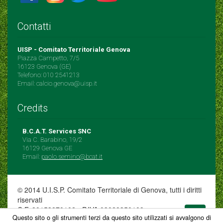
Contatti
UISP - Comitato Territoriale Genova
Piazza Campetto, 7/5
16123 Genova (GE)
Telefono: 010 2541213
Email: calcio.genova@uisp.it
Credits
B.C.A.T. Services SNC
Via C. Barabino, 19/2
16129 Genova GE
Email:
paolo.semino@bcat.it
© 2014 U.I.S.P. Comitato Territoriale di Genova, tutti i diritti
riservati
C.F. 80153870102 - P.IVA 03029350109
Questo sito o gli strumenti terzi da questo sito utilizzati si avvalgono di