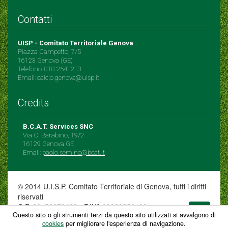
Contatti
UISP - Comitato Territoriale Genova
Piazza Campetto, 7/5
16123 Genova (GE)
Telefono: 010 2541213
Email: calcio.genova@uisp.it
Credits
B.C.A.T. Services SNC
Via C. Barabino, 19/2
16129 Genova GE
Email:
paolo.semino@bcat.it
© 2014 U.I.S.P. Comitato Territoriale di Genova, tutti i diritti
riservati
C.F. 80153870102 - P.IVA 03029350109
Questo sito o gli strumenti terzi da questo sito utilizzati si avvalgono di
cookies
per migliorare l'esperienza di navigazione.